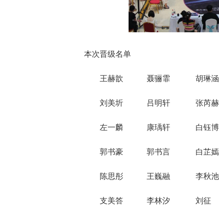
本次晋级名单
王赫歆 聂骊霏 胡琳涵
刘美圻 吕明轩 张芮赫
左一麟 康瑀轩 白钰博
郭书豪 郭书言 白芷嫣
陈思彤 王巍融 李秋池
支美答 李林汐 刘征