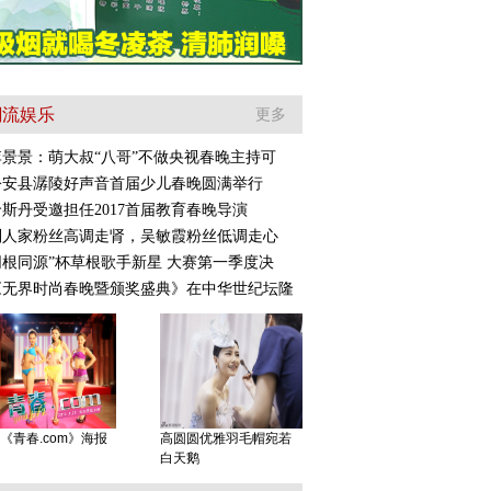
潮流娱乐
更多
李景景：萌大叔“八哥”不做央视春晚主持可
公安县潺陵好声音首届少儿春晚圆满举行
哈斯丹受邀担任2017首届教育春晚导演
别人家粉丝高调走肾，吴敏霞粉丝低调走心
同根同源”杯草根歌手新星 大赛第一季度决
《无界时尚春晚暨颁奖盛典》在中华世纪坛隆
《青春.com》海报
高圆圆优雅羽毛帽宛若
白天鹅