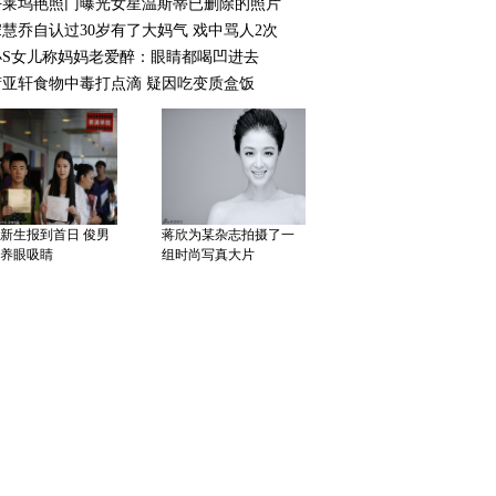
好莱坞艳照门曝光女星温斯蒂已删除的照片
晶咖色透视礼服捞
高圆圆清新女神范
宋慧乔自认过30岁有了大妈气 戏中骂人2次
小S女儿称妈妈老爱醉：眼睛都喝凹进去
萧亚轩食物中毒打点滴 疑因吃变质盒饭
新生报到首日 俊男
蒋欣为某杂志拍摄了一
养眼吸睛
组时尚写真大片
娘娘一家好温馨！蔡少
芬夫妻手拉手送女儿上