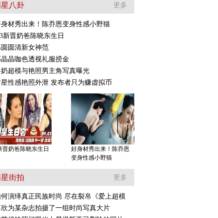
明星八卦
更多
好身材秀出来！陈乔恩变身性感小野猫
.3新晋奶爸陈晓东生日
高圆圆清新女神范
爸1》5奶爸再拍片
《左耳》重述疼痛青春
郭晶晶咖色透视礼服捞金
自曝是学渣
苏有朋再青春
抖奶超模与艳照男主角写真曝光
女星性感艳照外泄 发布者只为赚虚拟币
3新晋奶爸陈晓东生日
好身材秀出来！陈乔恩
变身性感小野猫
明星街拍
更多
如何演绎真正民族时尚 尽在裂帛《爱上超模
蒋欣为某杂志拍摄了一组时尚写真大片