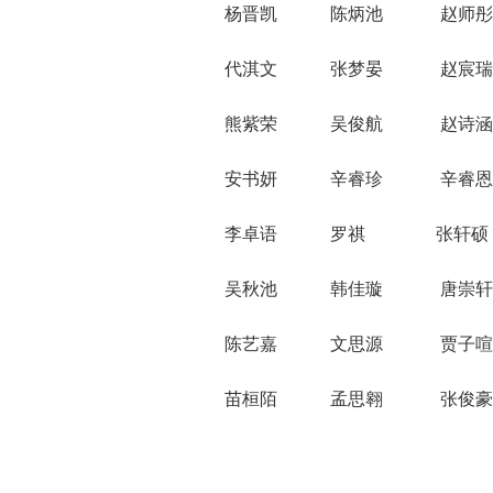
杨晋凯 陈炳池 赵师彤
代淇文 张梦晏 赵宸瑞
熊紫荣 吴俊航 赵诗涵
安书妍 辛睿珍 辛睿恩
李卓语 罗祺 张轩硕
吴秋池 韩佳璇 唐崇轩
陈艺嘉 文思源 贾子喧
苗桓陌 孟思翱 张俊豪