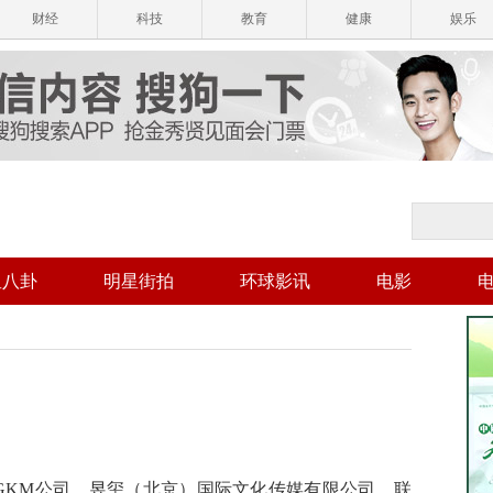
财经
科技
教育
健康
娱乐
星八卦
明星街拍
环球影讯
电影
国GKM公司、昱玺（北京）国际文化传媒有限公司、联