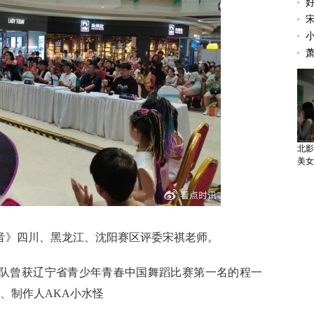
郭晶
金
北影
美女
声音》四川、黑龙江、沈阳赛区评委宋祺老师。
团队曾获辽宁省青少年青春中国舞蹈比赛第一名的程一
者、制作人AKA小水怪