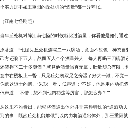
个实力远不如王重阳的丘处机的“酒量”都十分夸张。
（江南七怪剧照）
当年丘处机对阵江南七怪的时候就比过酒量，你看他是如何通过
原著道：“七怪见丘处机连喝二十八碗酒，竟面不改色，神态自
己方还剩下五人，然而五人个个酒量兼人，每人再喝三四碗酒
还装得下二十多碗酒？就算他酒量当真无底，肚量却总有限，
意中在楼板上一瞥，只见丘处机双足之旁湿了好大一滩，不觉一
你瞧这道士的脚。’朱聪一看，低声道：‘不好，他是用内功把
低声道：‘不错，想不到他内功这等厉害，那怎么办？’”
从这里不难看出，能够将酒逼出体外并非某种特殊的“逼酒功夫
到的事，既然丘处机能够做到以内力将酒逼出体外，那王重阳就