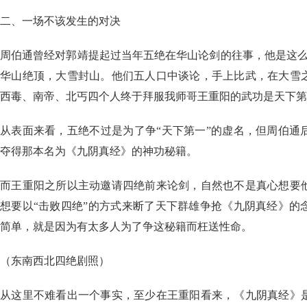
二、一场不该发生的对决
周伯通曾经对郭靖提起过当年五绝在华山论剑的往事，他是这么
华山绝顶，大雪封山。他们五人口中谈论，手上比武，在大雪
西毒、南帝、北丐四个人终于拜服我师哥王重阳的武功是天下第
从表面来看，五绝不过是为了争“天下第一”的虚名，但周伯通
夺得那本名为《九阴真经》的神功秘籍。
而王重阳之所以主动邀请四绝前来论剑，自然也不是真心想要
想要以“击败四绝”的方式来断了天下群雄争抢《九阴真经》的
简单，就是因为有太多人为了争这秘籍而枉送性命。
（东南西北四绝剧照）
从这里不难看出一个事实，至少在王重阳看来，《九阴真经》