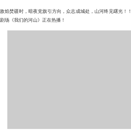
敌焰焚疆时，暗夜党旗引方向，众志成城处，山河终见曙光！！今
剧场《我们的河山》正在热播！